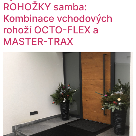
ROHOŽKY samba:
Kombinace vchodových
rohoží OCTO-FLEX a
MASTER-TRAX